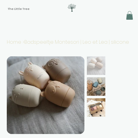
The Little Tree
Home
>
Badspeeltje Montesori | Leo et Lea | silicone