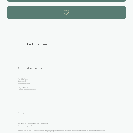
The Little Tree
Kom in contact met ons
The Little Tree
Kerkstraat 3
5061 EG Oisterwijk
+31 6 27487567
info@babyspathelittletree.nl
Openingstijden:
Dinsdag en Donderdag t/m Zaterdag
Open op afspraak
Tussen 13:00 en 14:00 zijn wij op deze dagen geopend voor het afhalen van cadeaubonnen en webshop aankopen.