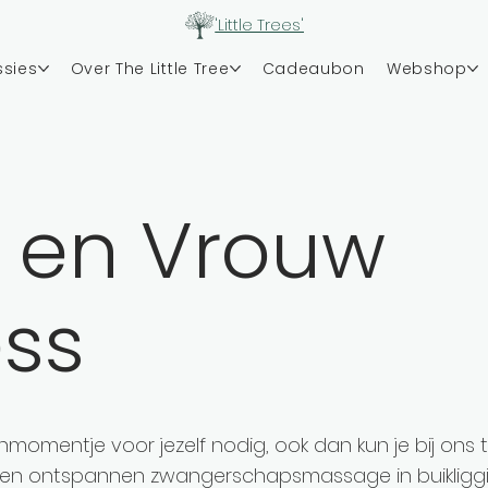
'Little Trees'
ssies
Over The Little Tree
Cadeaubon
Webshop
en Vrouw
ss
momentje voor jezelf nodig, ook dan kun je bij ons 
en ontspannen zwangerschapsmassage in buikliggi