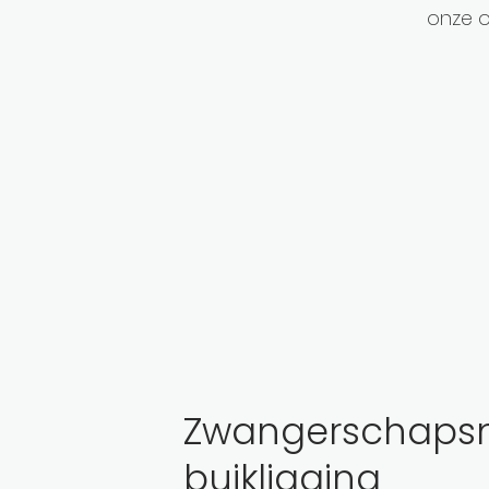
onze 
Zwangerschaps
buikligging