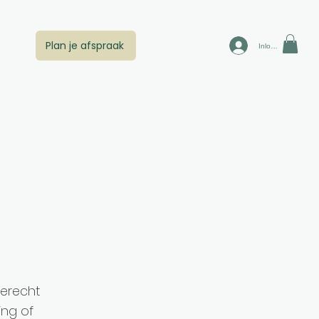
Plan je afspraak
Inloggen
terecht
ng of