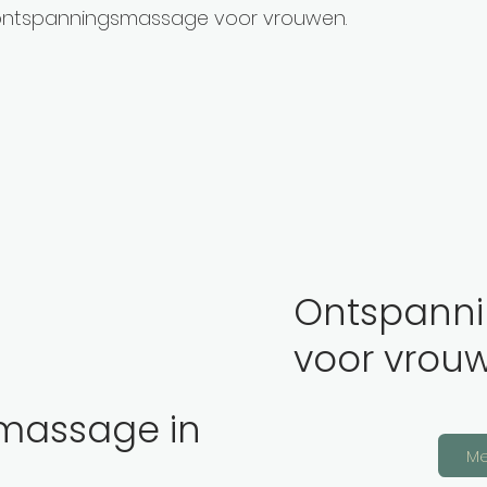
ontspanningsmassage voor vrouwen.
Ontspann
voor vrou
massage in
Me