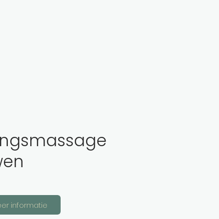
ingsmassage
wen
er informatie