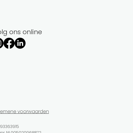
lg ons online
gemene voorwaarden
: 93363915
nr. NL005020968B72