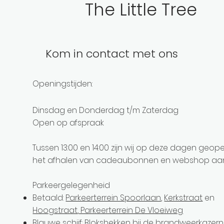
The Little Tree
Kom in contact met ons
Openingstijden:
Dinsdag en Donderdag t/m Zaterdag
Open op afspraak
Tussen 13:00 en 14:00 zijn wij op deze dagen geo
het afhalen van cadeaubonnen en webshop aa
Parkeergelegenheid
Betaald:
Parkeerterrein Spoorlaan
,
Kerkstraat
en
Hoogstraat
,
Parkeerterrein De Vloeiweg
Blauwe schijf:
Blokshekken
bij de brandweerkazer