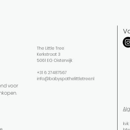
Vo
The Little Tree
Kerkstraat 3
5061 EG Oisterwijk
+31 6 27487567
info@babyspathelittletree.nl
pend voor
nkopen.
Al
kvk
ne
btw