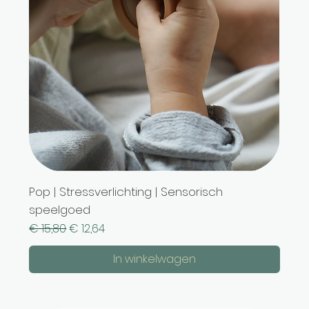
Pop | Stressverlichting | Sensorisch
speelgoed
Normale prijs
Verkoopprijs
€ 15,80
€ 12,64
In winkelwagen