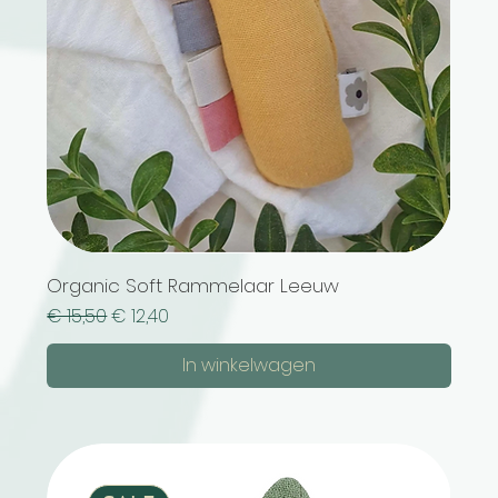
Organic Soft Rammelaar Leeuw
Normale prijs
Verkoopprijs
€ 15,50
€ 12,40
In winkelwagen