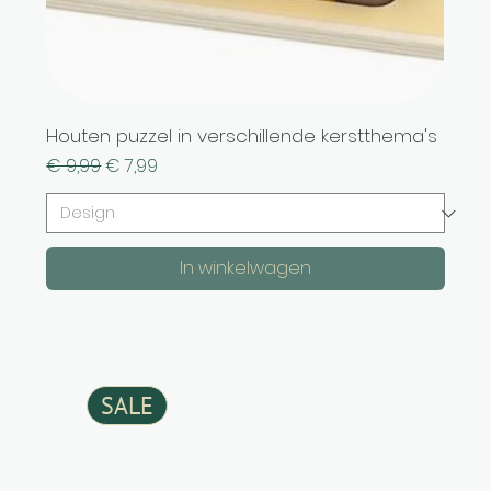
Houten puzzel in verschillende kerstthema's
Normale prijs
Verkoopprijs
€ 9,99
€ 7,99
In winkelwagen
SALE