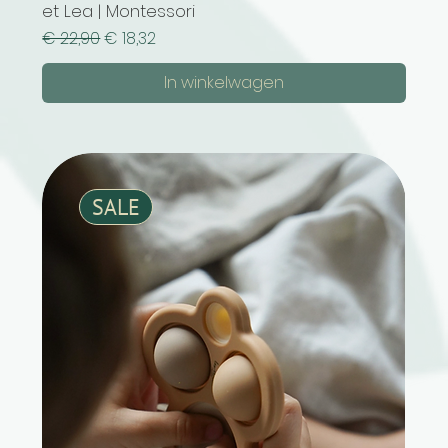
et Lea | Montessori
Normale prijs
Verkoopprijs
€ 22,90
€ 18,32
In winkelwagen
SALE