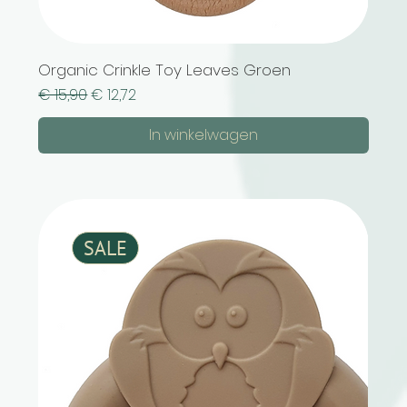
Organic Crinkle Toy Leaves Groen
Normale prijs
Verkoopprijs
€ 15,90
€ 12,72
In winkelwagen
SALE