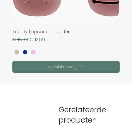
Teddy fopspeenhouder
Normale prijs
Verkoopprijs
€ 16,99
€ 13,59
In winkelwagen
Gerelateerde
producten