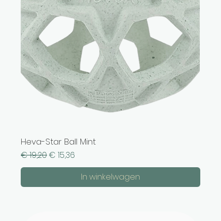
Heva-Star Ball Mint
Normale prijs
Verkoopprijs
€ 19,20
€ 15,36
In winkelwagen