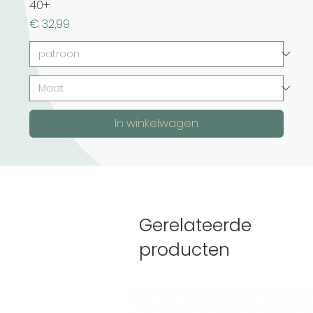
40+
Prijs
€ 32,99
In winkelwagen
Gerelateerde
producten