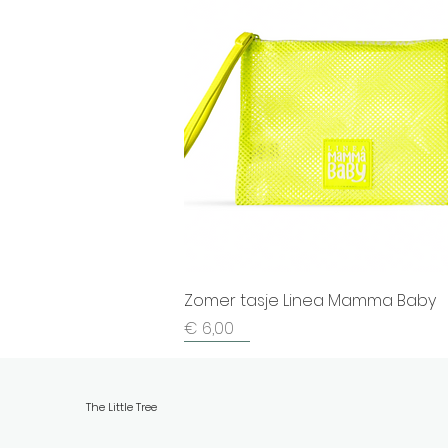
Zomer tasje Linea Mamma Baby
Prijs
€ 6,00
Nieuw
Nieuw
Nieuw
Nieuw
Nieuw
Nieuw
Nieuw
Nieuw
Nieuw
Nieuw
The Little Tree