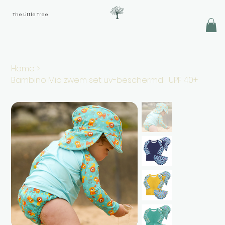
The Little Tree
Home
>
Bambino Mio zwem set uv-beschermd | UPF 40+