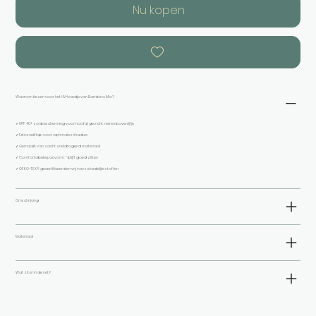
Nu kopen
Waarom kiezen voor het UV-hoedje van Bambino Mio?
✓ UPF 40+ zonbescherming voor hoofd, gezicht, nek en bovenlijfje
✓ Extra nekflap voor optimale schaduw
✓ Gemaakt van zacht, sneldrogend materiaal
✓ Comfortabele pasvorm – blijft goed zitten
✓ OEKO-TEX® gecertificeerd en vrij van schadelijke stoffen
Omschrijving
Materiaal
Wat zit er in de set?