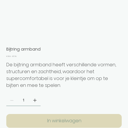
Bijtring armband
Originele
Verkoopprijs
€ 21,99
€ 17,59
prijs
De bijtring armband heeft verschillende vormen,
structuren en zachtheid, waardoor het
supercomfortabel is voor je kleintje om op te
bijten en mee te spelen.
In winkelwagen