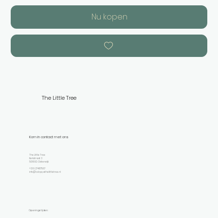
Nu kopen
The Little Tree
Kom in contact met ons
The Little Tree
Kerkstraat 3
5061 EG Oisterwijk
+31 6 27487567
info@babyspathelittletree.nl
Openingstijden: