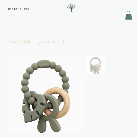
The Little Tree
Home
>
Bijtring armband