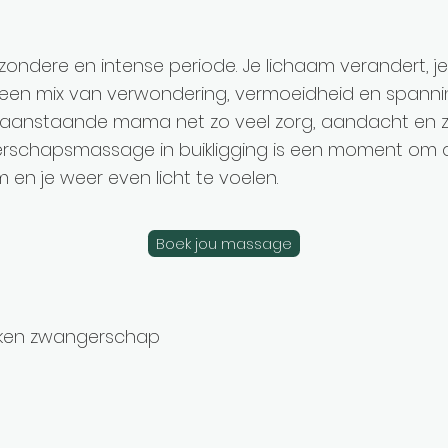
ijzondere en intense periode. Je lichaam verandert, 
 een mix van verwondering, vermoeidheid en spanning.
ls aanstaande mama net zo veel zorg, aandacht en z
erschapsmassage in buikligging is een moment om 
m en je weer even licht te voelen.
Boek jou massage
weken zwangerschap