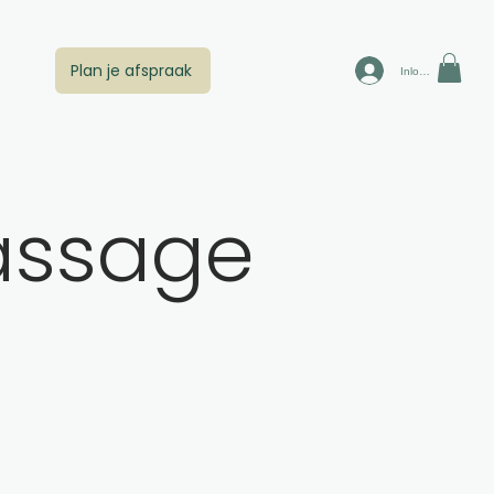
Plan je afspraak
Inloggen
assage