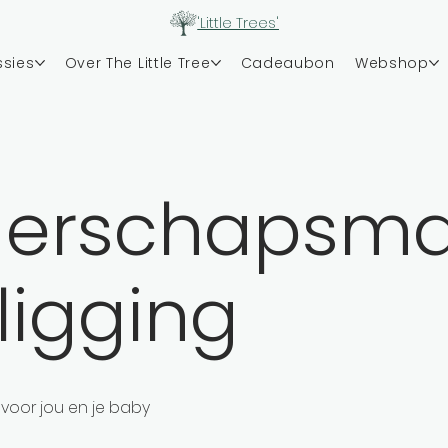
'Little Trees'
ssies
Over The Little Tree
Cadeaubon
Webshop
erschapsm
kligging
voor jou en je baby